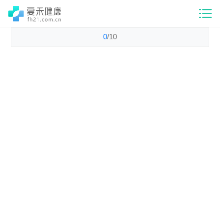
0
/
10