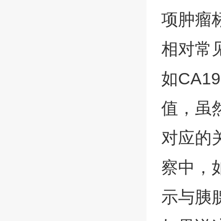
项肿瘤
相对常
如CA1
值，虽
对应的
察中，
示与胰