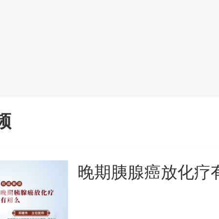
频
晚期胰腺癌放化疗有用