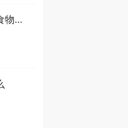
...
么