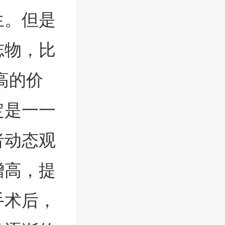
生。但是
志物，比
较高的价
定是一一
者动态观
增高，提
手术后，