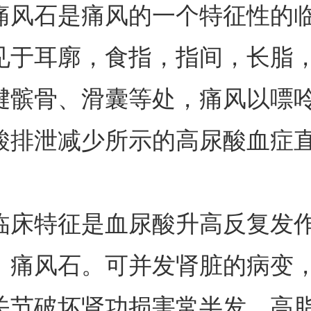
痛风石是痛风的一个特征性的
见于耳廓，食指，指间，长脂
腱髌骨、滑囊等处，痛风以嘌
酸排泄减少所示的高尿酸血症
临床特征是血尿酸升高反复发
、痛风石。可并发肾脏的病变
关节破坏肾功损害常半发，高