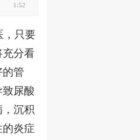
1:52
医，只要
将充分看
好的管
导致尿酸
病，沉积
性的炎症