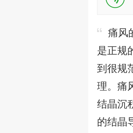
痛风
是正规
到很规
理。痛
结晶沉
的结晶