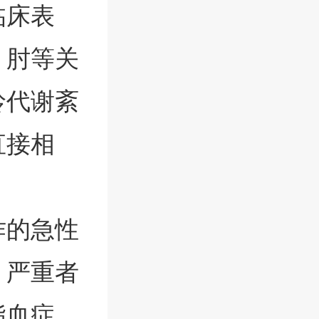
临床表
，肘等关
呤代谢紊
直接相
作的急性
，严重者
脂血症，