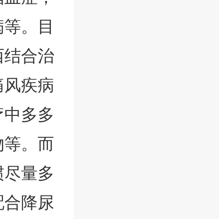
病等。目
西结合治
痛风疾病
疗中多多
物等。而
惯尽量多
配合降尿