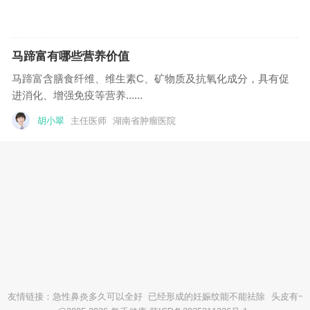
马蹄富有哪些营养价值
马蹄富含膳食纤维、维生素C、矿物质及抗氧化成分，具有促
进消化、增强免疫等营养......
胡小翠
主任医师
湖南省肿瘤医院
友情链接：
急性鼻炎多久可以全好
已经形成的妊娠纹能不能祛除
头皮有一