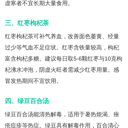
虚寒者不宜长期大量食用。
三、红枣枸杞茶
红枣枸杞茶可补气养血，改善面色萎黄、经量
过少等气血不足症状。红枣含铁量较高，枸杞
富含枸杞多糖。建议每日取5-6颗红枣与10克枸
杞沸水冲泡，阴虚火旺者需减少红枣用量。感
冒发热期间不宜饮用。
四、绿豆百合汤
绿豆百合汤能清热解毒，适用于暑热烦渴、痤
疮痘疹等热症。绿豆具有解毒作用，百合清心