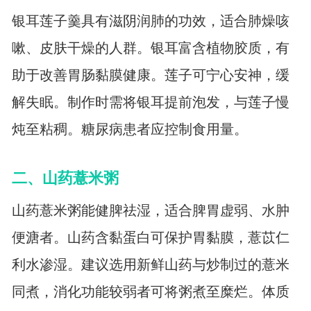
银耳莲子羹具有滋阴润肺的功效，适合肺燥咳
嗽、皮肤干燥的人群。银耳富含植物胶质，有
助于改善胃肠黏膜健康。莲子可宁心安神，缓
解失眠。制作时需将银耳提前泡发，与莲子慢
炖至粘稠。糖尿病患者应控制食用量。
二、山药薏米粥
山药薏米粥能健脾祛湿，适合脾胃虚弱、水肿
便溏者。山药含黏蛋白可保护胃黏膜，薏苡仁
利水渗湿。建议选用新鲜山药与炒制过的薏米
同煮，消化功能较弱者可将粥煮至糜烂。体质